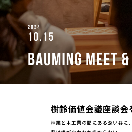
2024
10.15
BAUMING MEET &
樹齢価値会議座談会
林業と木工業の間にある深い谷に