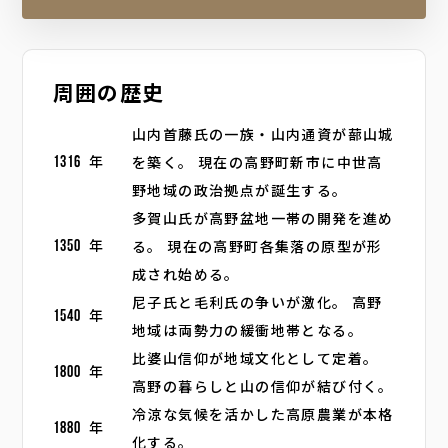
周囲の歴史
山内首藤氏の一族・山内通資が蔀山城
を築く。 現在の高野町新市に中世高
1316
年
野地域の政治拠点が誕生する。
多賀山氏が高野盆地一帯の開発を進め
る。 現在の高野町各集落の原型が形
1350
年
成され始める。
尼子氏と毛利氏の争いが激化。 高野
1540
年
地域は両勢力の緩衝地帯となる。
比婆山信仰が地域文化として定着。
1800
年
高野の暮らしと山の信仰が結び付く。
冷涼な気候を活かした高原農業が本格
1880
年
化する。