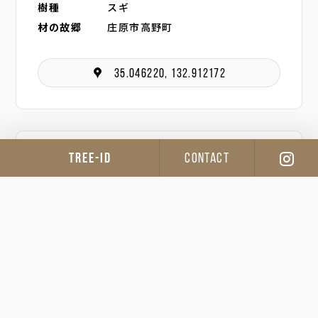
樹種
スギ
材の故郷
庄原市高野町
35.046220, 132.912172
TREE-ID
CONTACT
山主
宇山 茂之
間伐
伊藤 大智
製材
中村 木材