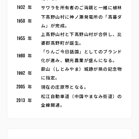
サワラを所有者のご両親と一緒に植林
1932
年
下高野山村に神ノ瀬発電所の「高暮ダ
1950
年
ム」が完成。
上高野山村と下高野山村が合併し、比
1955
年
婆郡高野町が誕生。
「りんご今日話国」としてのブランド
1980
年
化が進み、観光農業が盛んになる。
蔀山（しとみやま）城跡が県の記念物
1992
年
に指定。
現在の庄原市となる。
2005
年
松江自動車道（中国やまなみ街道）の
2013
年
全線開通。