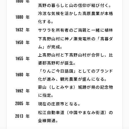
1800
年
高野の暮らしと山の信仰が結び付く。
冷涼な気候を活かした高原農業が本格
1880
年
化する。
サワラを所有者のご両親と一緒に植林
1932
年
下高野山村に神ノ瀬発電所の「高暮ダ
1950
年
ム」が完成。
上高野山村と下高野山村が合併し、比
1955
年
婆郡高野町が誕生。
「りんご今日話国」としてのブランド
1980
年
化が進み、観光農業が盛んになる。
蔀山（しとみやま）城跡が県の記念物
1992
年
に指定。
現在の庄原市となる。
2005
年
松江自動車道（中国やまなみ街道）の
2013
年
全線開通。