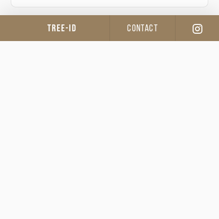
TREE-ID
CONTACT
樹種
ヤマグリ
材の故郷
庄原市高野町
35.028873, 132.894410
山主
堀江 秀穂
間伐
伊藤 大智
株式会社FOREST
製材