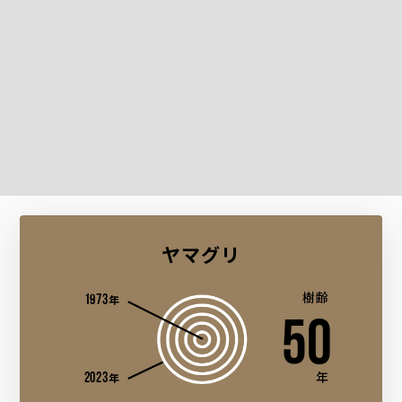
ヤマグリ
1973
樹齢
年
50
2023
年
年