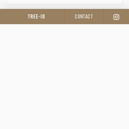
TREE-ID
CONTACT
樹種
キハダ
材の故郷
庄原市高野町
35.028736, 132.895083
山主
堀江 秀穂
間伐
田村 孝太
株式会社FOREST
製材