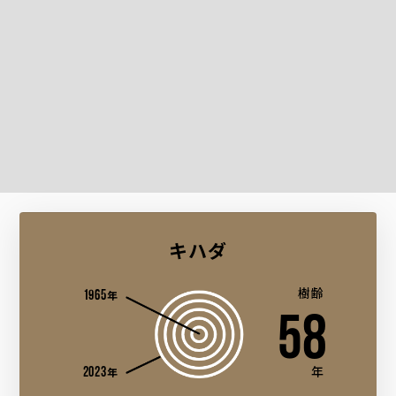
キハダ
1965
樹齢
年
58
2023
年
年