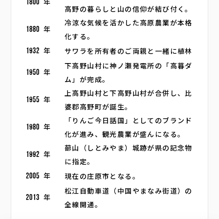
1800
年
高野の暮らしと山の信仰が結び付く。
冷涼な気候を活かした高原農業が本格
1880
年
化する。
サワラを所有者のご両親と一緒に植林
1932
年
下高野山村に神ノ瀬発電所の「高暮ダ
1950
年
ム」が完成。
上高野山村と下高野山村が合併し、比
1955
年
婆郡高野町が誕生。
「りんご今日話国」としてのブランド
1980
年
化が進み、観光農業が盛んになる。
蔀山（しとみやま）城跡が県の記念物
1992
年
に指定。
現在の庄原市となる。
2005
年
松江自動車道（中国やまなみ街道）の
2013
年
全線開通。