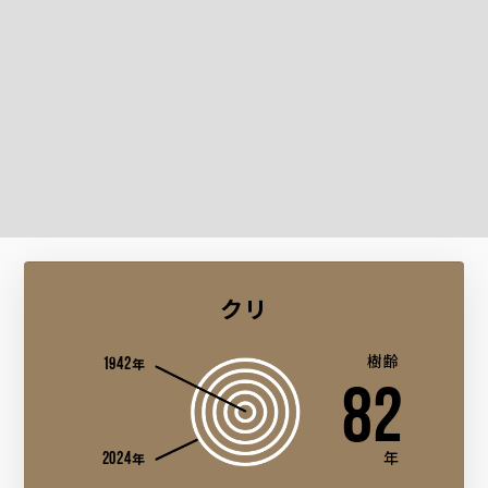
クリ
1942
樹齢
年
82
2024
年
年