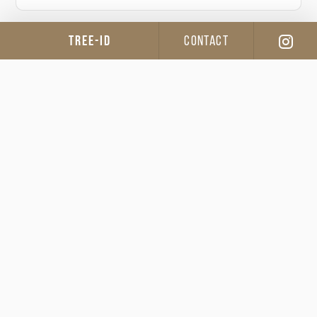
TREE-ID
CONTACT
樹種
クリ
材の故郷
庄原市高野町
35.03503, 132.90594
山主
草谷
田村 栄太（株式会社
間伐
FORESTWORKER）