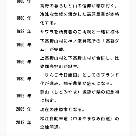
1800
年
高野の暮らしと山の信仰が結び付く。
冷涼な気候を活かした高原農業が本格
1880
年
化する。
サワラを所有者のご両親と一緒に植林
1932
年
下高野山村に神ノ瀬発電所の「高暮ダ
1950
年
ム」が完成。
上高野山村と下高野山村が合併し、比
1955
年
婆郡高野町が誕生。
「りんご今日話国」としてのブランド
1980
年
化が進み、観光農業が盛んになる。
蔀山（しとみやま）城跡が県の記念物
1992
年
に指定。
現在の庄原市となる。
2005
年
松江自動車道（中国やまなみ街道）の
2013
年
全線開通。