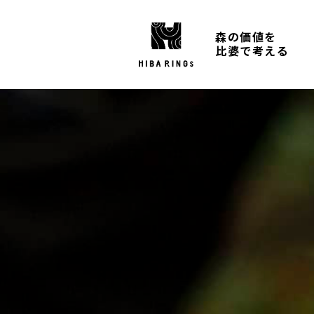
森の価値を
比婆で考える