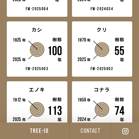
fw-2025004
fw-2024034
カシ
クリ
1925
樹齢
1970
樹齢
年
年
100
55
2025
2025
年
年
年
年
fw-2025003
fw-2025002
エノキ
コナラ
1912
樹齢
1950
樹齢
年
年
113
74
2025
2024
年
年
年
年
fw-2025001
fw-2024032
TREE-ID
CONTACT