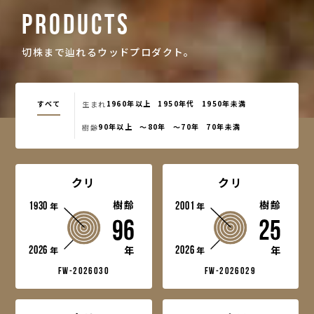
PRODUCTS
切株まで辿れるウッドプロダクト。
すべて
1960年以上
1950年代
1950年未満
生まれ
90年以上
～80年
～70年
70年未満
樹齢
クリ
クリ
1930
樹齢
2001
樹齢
年
年
96
25
2026
2026
年
年
年
年
fw-2026030
fw-2026029